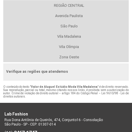
REGIÃO CENTRAL
Avenida Paulista
São Paulo
Vila Madalena
Vila Olímpia
Zona Oeste
Verifique as regiões que atendemos
O conteúdo do texto "
Valor de Aluguel Estúdio Moda Vila Madalena
" é de direito reservado.
Sua reprodução, parcial ou total, mesmo citando nossos links, é proibida sem a autorização do
autor. Crime de violação de direito autoral – artigo 184 do Código Penal –
Lei 9610/98 - Lei de
direitos autorais
.
Lab Fashion
Rua Dona Antônia de Queirós, 474, Conjunto16 - Consolação
São Paulo - SP - CEP: 01307-014