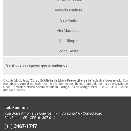
Avenida Paulista
São Paulo
Vila Madalena
Vila Olímpia
Zona Oeste
Verifique as regiões que atendemos
O conteúdo do texto "
Curso Estilista de Moda Preço Liberdade
" é de direito reservado. Sua
reprodução, parcial ou total, mesmo citando nossos links, é proibida sem a autorização do
autor. Crime de violação de direito autoral – artigo 184 do Código Penal –
Lei 9610/98 - Lei de
direitos autorais
.
Lab Fashion
Rua Dona Antônia de Queirós, 474, Conjunto16 - Consolação
São Paulo - SP - CEP: 01307-014
3467-1747
(11)