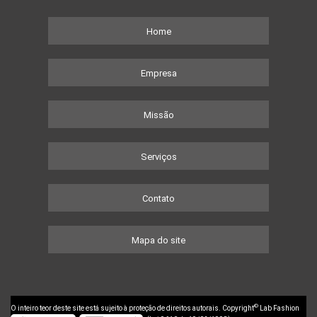
Home
Empresa
Missão
Serviços
Contato
Mapa do site
©
O inteiro teor deste site está sujeito à proteção de direitos autorais. Copyright
Lab Fashion