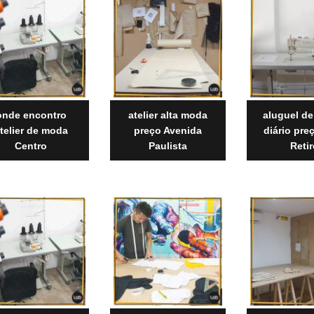
onde encontro
atelier alta moda
aluguel de 
telier de moda
preço Avenida
diário pr
Centro
Paulista
Retir