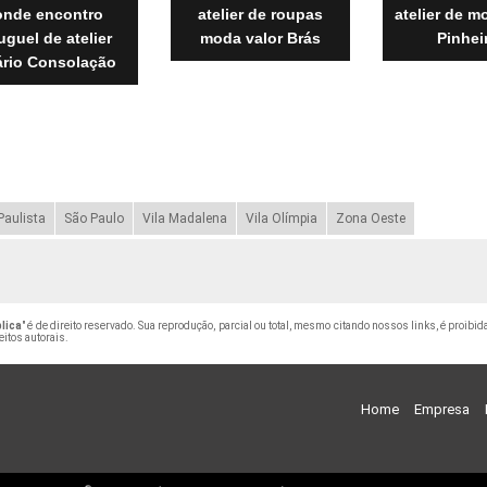
onde encontro
atelier de roupas
atelier de m
uguel de atelier
moda valor Brás
Pinhei
ário Consolação
Paulista
São Paulo
Vila Madalena
Vila Olímpia
Zona Oeste
lica
" é de direito reservado. Sua reprodução, parcial ou total, mesmo citando nossos links, é proibid
eitos autorais
.
Home
Empresa