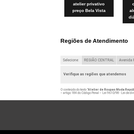
atelier privativo
preço Bela Vista
al
di
Regiões de Atendimento
Selecione:
REGIÃO CENTRAL
Avenida 
Verifique as regiões que atendemos
O conteúdo do texto "
Atelier de Roupas Moda Repúb
– artigo 184 do Código Penal –
Lei 9610/98 - Lei de dir