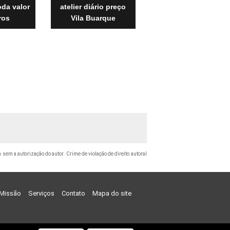
oda valor
atelier diário preço
ros
Vila Buarque
a sem a autorização do autor. Crime de violação de direito autoral
Missão
Serviços
Contato
Mapa do site